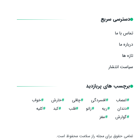
دسترسی سریع
تماس با ما
درباره ما
تازه ها
سیاست انتشار
برچسب های پربازدید
#
اعصاب
#
افسردگی
#
چاقی
#
خارش
#
خواب
#
دندان
#
ریه
#
زانو
#
قلب
#
کبد
#
کلیه
#
گوارش
#
مغز
تمامی حقوق برای مجله راز سلامت محفوظ است.