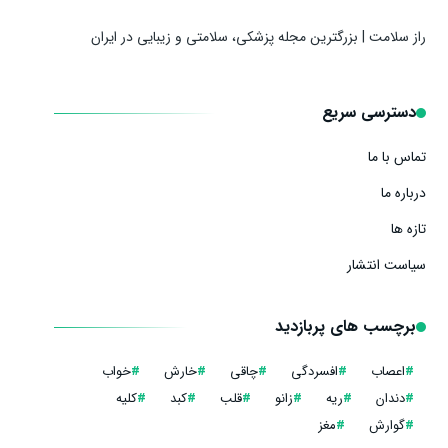
راز سلامت | بزرگترین مجله پزشکی، سلامتی و زیبایی در ایران
دسترسی سریع
تماس با ما
درباره ما
تازه ها
سیاست انتشار
برچسب های پربازدید
#
اعصاب
#
افسردگی
#
چاقی
#
خارش
#
خواب
#
دندان
#
ریه
#
زانو
#
قلب
#
کبد
#
کلیه
#
گوارش
#
مغز