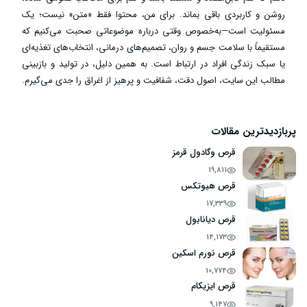
روشن و کاربردی باقی بماند. برای من، محتوا فقط «متن» نیست؛ یک
مسئولیت است—به‌خصوص وقتی درباره موضوعاتی صحبت می‌کنیم که
مستقیماً با سلامت جسم و روان، تصمیم‌های درمانی، انتخاب‌های تغذیه‌ای
یا سبک زندگی افراد در ارتباط است. به همین دلیل، در تولید و بازبینی
مطالب این سایت، اصول دقت، شفافیت و پرهیز از اغراق را جدی می‌گیرم.
پربازدیدترین مقالات
قرص وگادول قرمز
19,811
قرص هیوتکس
17,339
قرص دیانابول
14,173
قرص نورم اسکین
10,774
قرص ایزیکام
9,147