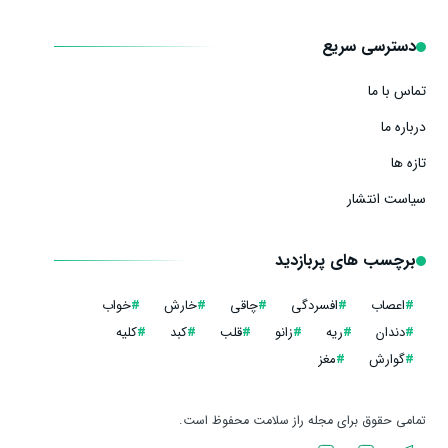
دسترسی سریع
تماس با ما
درباره ما
تازه ها
سیاست انتشار
برچسب های پربازدید
#
اعصاب
#
افسردگی
#
چاقی
#
خارش
#
خواب
#
دندان
#
ریه
#
زانو
#
قلب
#
کبد
#
کلیه
#
گوارش
#
مغز
تمامی حقوق برای مجله راز سلامت محفوظ است.