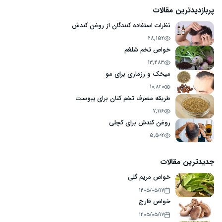
پربازدیدترین مقالات
نظرات استفاده کنندگان از روغن کندش
28,152
خواص تخم شلغم
13,483
میخک و رزماری برای مو
10,820
طریقه مصرف تخم کتان برای یبوست
7,116
روغن کندش برای کچلی
5,502
جدیدترین مقالات
خواص مریم گلی
۱۴۰۵/۰۵/۱۷
خواص قارچ
۱۴۰۵/۰۵/۱۷