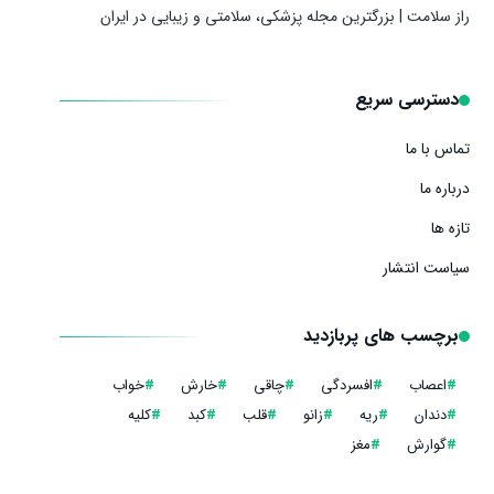
راز سلامت | بزرگترین مجله پزشکی، سلامتی و زیبایی در ایران
دسترسی سریع
تماس با ما
درباره ما
تازه ها
سیاست انتشار
برچسب های پربازدید
#
اعصاب
#
افسردگی
#
چاقی
#
خارش
#
خواب
#
دندان
#
ریه
#
زانو
#
قلب
#
کبد
#
کلیه
#
گوارش
#
مغز