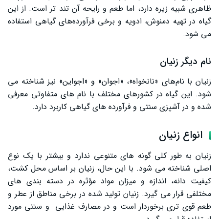
ظاهری شبیه زیره دارد، اما طعم و رایحه آن تند تر است. از این
بواسیر
گیاه در تهیه دمنوش، ادویه و برخی فرآورده‌های گیاهی استفاده
باد شکم
می‌ شود.
کبد چرب
نام دیگر زنیان
مردان و زنان
زنیان با نام‌های «نانخواه»، «اجوان» و «اجواین» نیز شناخته می
سیستم ایمنی
‌شود. این گیاه در کشورهای مختلف با نام‌ های متفاوتی معرفی
عوارض جانبی زنیان
شده و در آشپزی سنتی و فرآورده‌ های گیاهی کاربرد دارد.
زنیان در طب سنتی
انواع زنیان
نحوه مصرف زنیان
زنیان به ‌طور کلی گونه ‌های متنوعی ندارد و بیشتر با یک نوع
سخن پایانی
اصلی شناخته می ‌شود. با این حال، زنیان بر اساس محل کشت،
کیفیت دانه، اندازه و میزان مواد مؤثره در دسته‌ بندی‌ های
مختلفی قرار می ‌گیرد. زنیان تولید شده در برخی مناطق از عطر و
طعم قوی‌ تری برخوردار است و در مصارف غذایی و سنتی مورد