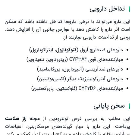
تداخل دارویی
این دارو می‌تواند با برخی داروها تداخل داشته باشد که ممکن
است اثر دارو را کاهش دهد یا عوارض جانبی آن را افزایش دهد.
برخی از تداخلات دارویی عبارتند از:
داروهای ضدقارچ آزول (
کتوکونازول
، ایتراکونازول)
مهارکننده‌های قوی CYP3A4 (ریتروناویر، نلفیناویر)
داروهای ضدآریتمی (آمیودارون، پروکاینامید)
داروهای آنتی‌کولینرژیک دیگر (اکسی‌بوتینین)
مهارکننده‌های CYP2D6 (فلوکستین، پاروکستین)
سخن پایانی
این مطلب به بررسی قرص تولترودین از مجله
راز سلامت
پرداخت. این دارو با مهار گیرنده‌های موسکارینی، انقباضات
غیرارادی مثانه را کاهش داده و به کنترل بهتر ادرار کمک می‌کند.