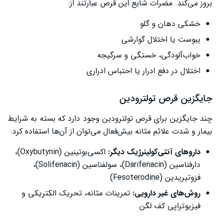
بروز می‌کند. مضرات شایع این قرص عبارتند از:
خشکی دهان و گلو
یبوست یا اختلال گوارشی
خواب‌آلودگی، خستگی و سرگیجه
اختلال در دفع ادرار یا احتباس ادراری
جایگزین قرص تولترودین
چند جایگزین برای قرص تولترودین وجود دارد که بسته به شرایط
بیمار و شدت علائم مثانه بیش‌فعال می‌توان از آن‌ها استفاده کرد:
داروهای آنتی‌کولینرژیک دیگر:
اکسی‌بوتینین (Oxybutynin)،
دارفناسین (Darifenacin)، سولفناسین (Solifenacin)،
فزوتیریدین (Fesoterodine)
روش‌های غیر دارویی:
تمرینات مثانه، تحریک الکتریکی و
فیزیوتراپی کف لگن