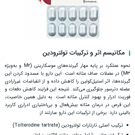
مکانیسم اثر و ترکیبات تولترودین
نحوه عملکرد بر پایه مهار گیرنده‌های موسکارینی (M2 و به‌ویژه
M3) در عضلات صاف مثانه است. این دارو با مسدود کردن این
گیرنده‌ها، اثر استیل‌کولین را کاهش داده و از انقباضات غیرارادی
عضله دترسور جلوگیری می‌کند. نتیجه این فرایند کاهش دفعات و
فوریت ادرار و بهبود کنترل مثانه است. به دلیل همین خاصیت،
این قرص در درمان مثانه بیش‌فعال و بی‌اختیاری ادراری کاربرد
بالینی دارد. برخی از ترکیبات این دارو عبارتند از:
ترکیب اصلی تارتارات تولترودین (Tolterodine tartrate)
ترکیبات جانبی شامل موادی مانند لاکتوز، سلولز