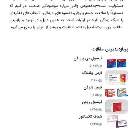
مسئولیت است—به‌خصوص وقتی درباره موضوعاتی صحبت می‌کنیم که
مستقیماً با سلامت جسم و روان، تصمیم‌های درمانی، انتخاب‌های تغذیه‌ای
یا سبک زندگی افراد در ارتباط است. به همین دلیل، در تولید و بازبینی
مطالب این سایت، اصول دقت، شفافیت و پرهیز از اغراق را جدی می‌گیرم.
پربازدیدترین مقالات
کپسول دی پی فن
5,873
قرص ولتادک
3,600
قرص ژلوفن
1,805
کپسول ریفن
1,755
شیاف لاکساتور
1,435