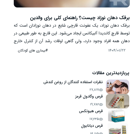
برفک دهان نوزاد چیست؟ راهنمای کلی برای والدین
برفک دهان نوزاد، یک عفونت قارچی شایع در دهان نوزادان است که
توسط قارچ کاندیدا آلبیکانس ایجاد می‌شود. این قارچ به طور طبیعی در
دهان همه افراد وجود دارد، ولی گاهی اوقات رشد آن از کنترل خارج
شده و منجر به عفونت می‌شود. تشخیص زودهنگام و درمان مناسب
#بیماری های کودکان
۱۴۰۴/۰۱/۲۲
برفک دهان نوزاد، از بروز عوارض و مشکلات جدی جلوگیری می‌کند. در
این مطلب از مجله راز سلامت، به بررسی دقیق علائم، علل و روش‌های
تشخیص برفک دهان نوزاد می‌پردازیم تا والدین بتوانند با آگاهی کامل،
پربازدیدترین مقالات
از سلامت دهان نوزاد خود مراقبت کنند.
نظرات استفاده کنندگان از روغن کندش
27,871
قرص وگادول قرمز
19,782
قرص هیوتکس
17,235
قرص دیانابول
14,115