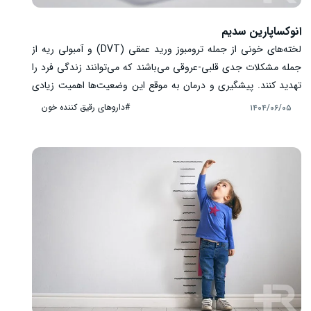
انوکساپارین سدیم
لخته‌های خونی از جمله ترومبوز ورید عمقی (DVT) و آمبولی ریه از
جمله مشکلات جدی قلبی-عروقی می‌باشند که می‌توانند زندگی فرد را
تهدید کنند. پیشگیری و درمان به موقع این وضعیت‌ها اهمیت زیادی
دارد. لخته‌ها می‌توانند جریان خون را مسدود کرده و به اندام‌ها یا
#داروهای رقیق کننده خون
۱۴۰۴/۰۶/۰۵
ریه‌ها آسیب برسانند. آمپول انوکساپارین سدیم یکی از داروهای مؤثر
ضدانعقاد است که با مهار فاکتور Xa و کاهش تشکیل فیبرین، خطر لخته
شدن خون را به طرز چشمگیری کاهش می‌دهد. این دارو به ویژه در
بیماران بستری، پس از جراحی یا در افرادی با ریسک بالای ترومبوز
کاربرد دارد.