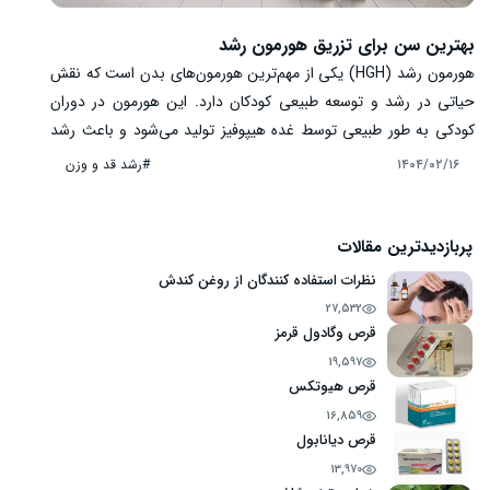
بهترین سن برای تزریق هورمون رشد
هورمون رشد (HGH) یکی از مهم‌ترین هورمون‌های بدن است که نقش
حیاتی در رشد و توسعه طبیعی کودکان دارد. این هورمون در دوران
کودکی به طور طبیعی توسط غده هیپوفیز تولید می‌شود و باعث رشد
استخوان‌ها، عضلات و بافت‌های مختلف بدن می‌شود. با این حال،
#رشد قد و وزن
۱۴۰۴/۰۲/۱۶
برخی کودکان و نوجوانانی که دچار اختلالات رشدی می‌باشند، نیاز به
تزریق هورمون رشد برای جبران کمبود این هورمون دارند. اما این
پرسش وجود دارد بهترین سن برای تزریق هورمون رشد چه زمانی
پربازدیدترین مقالات
است؟ آیا این درمان باید در سنین ابتدایی آغاز شود یا سنین خاصی
نظرات استفاده کنندگان از روغن کندش
برای تزریق هورمون رشد مناسب‌تر است؟
27,532
قرص وگادول قرمز
19,597
قرص هیوتکس
16,859
قرص دیانابول
13,970