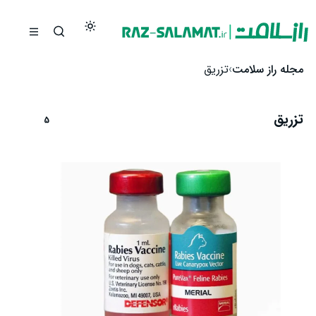
رش به محتوا
مجله راز سلامت
تزریق
تزریق
5