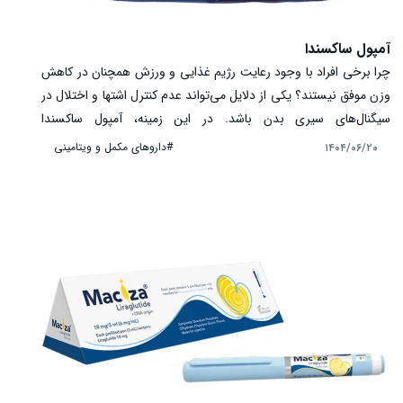
آمپول ساکسندا
چرا برخی افراد با وجود رعایت رژیم غذایی و ورزش همچنان در کاهش
وزن موفق نیستند؟ یکی از دلایل می‌تواند عدم کنترل اشتها و اختلال در
سیگنال‌های سیری بدن باشد. در این زمینه، آمپول ساکسندا
(Saxenda) به‌عنوان یک راهکار دارویی مدرن برای کاهش وزن و
#داروهای مکمل و ویتامینی
۱۴۰۴/۰۶/۲۰
مدیریت چاقی معرفی شده است. این دارو حاوی لیراگلوتاید است و با
تقلید از هورمون طبیعی GLP-1 باعث افزایش احساس سیری، کاهش
اشتها و کنترل بهتر دریافت کالری می‌شود. این مقاله به بررسی کاربرد،
نحوه مصرف، مکانیسم اثر و نکات ایمنی آمپول ساکسندا می‌پردازد.