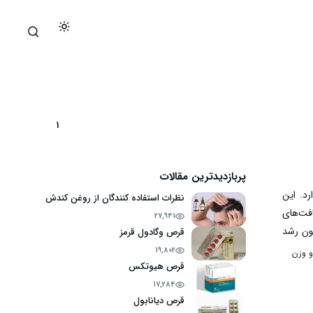
1
پربازدیدترین مقالات
رد. این
نظرات استفاده کنندگان از روغن کندش
فت‌های
27,941
مون رشد
قرص وگادول قرمز
آیا این
19,802
و وزن
قرص هیوتکس
17,284
قرص دیانابول