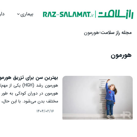
بیماری
دار
رش به محتوا
مجله راز سلامت
هورمون
هورمون
بهترین سن برای تزریق هورمو
هورمون رشد (HGH
هورمون در دوران کودکی به طور 
مختلف بدن می‌شود. با این حال، ب
برای جبران کمبود این هورمون دار
۱۴۰۴/۰۲/۱۶
درمان باید در سنین ابتدایی آغاز 