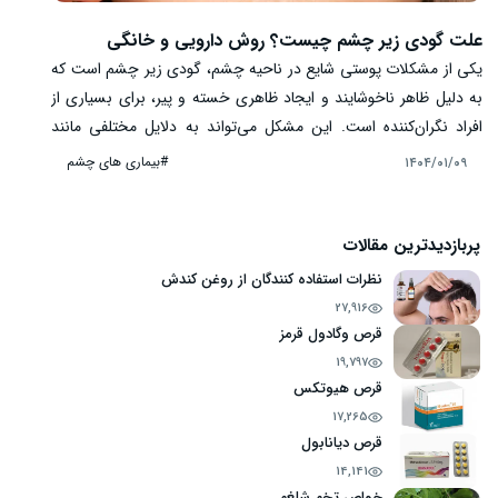
علت گودی زیر چشم چیست؟ روش دارویی و خانگی
یکی از مشکلات پوستی شایع در ناحیه چشم، گودی زیر چشم است که
به دلیل ظاهر ناخوشایند و ایجاد ظاهری خسته و پیر، برای بسیاری از
افراد نگران‌کننده است. این مشکل می‌تواند به دلایل مختلفی مانند
عوامل ژنتیکی، کم‌خوابی، استرس، کم‌آبی بدن و تغییرات طبیعی ناشی
#بیماری‌ های چشم
۱۴۰۴/۰۱/۰۹
از پیری ایجاد شود. علاوه بر این، برخی مشکلات پزشکی نیز می‌توانند
زمینه‌ساز بروز این مشکل باشند. در ادامه مقاله، به بررسی علت گودی
زیر چشم، روش درمان دارویی و خانگی آن می‌پردازیم.
پربازدیدترین مقالات
نظرات استفاده کنندگان از روغن کندش
27,916
قرص وگادول قرمز
19,797
قرص هیوتکس
17,265
قرص دیانابول
14,141
خواص تخم شلغم