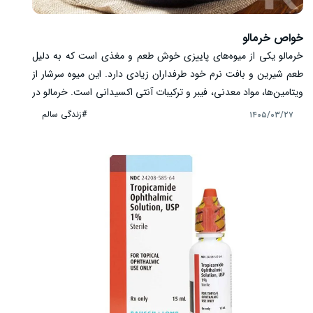
خواص خرمالو
خرمالو یکی از میوه‌های پاییزی خوش ‌طعم و مغذی است که به دلیل
طعم شیرین و بافت نرم خود طرفداران زیادی دارد. این میوه سرشار از
ویتامین‌ها، مواد معدنی، فیبر و ترکیبات آنتی ‌اکسیدانی است. خرمالو در
بسیاری از رژیم ‌های غذایی سالم جایگاه ویژه‌ ای دارد و مصرف متعادل
#زندگی سالم
۱۴۰۵/۰۳/۲۷
آن می ‌تواند بخشی از یک برنامه غذایی متنوع باشد. در ادامه با مهم‌
ترین خواص خرمالو، ارزش غذایی و نکات مهم مصرف آن آشنا می
‌شویم.