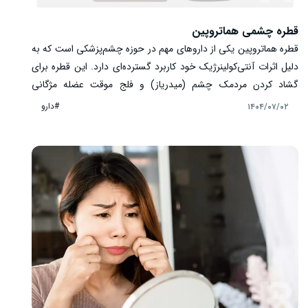
قطره چشمی هماتروپین
قطره هماتروپین یکی از داروهای مهم در حوزه چشم‌پزشکی است که به
دلیل اثرات آنتی‌کولینرژیک خود کاربرد گسترده‌ای دارد. این قطره برای
گشاد کردن مردمک چشم (میدریاز) و فلج موقت عضله مژگانی
(سیکلوپلژی) استفاده می‌شود و نقش مهمی در معاینات تشخیصی،
#دارو
۱۴۰۴/۰۷/۰۲
اندازه‌گیری دقیق عیوب انکساری و درمان برخی التهاب‌های داخل
چشمی مانند یووئیت دارد. با وجود فواید درمانی، مصرف قطره چشمی
هماتروپین نیازمند دقت و رعایت نکات ایمنی است، زیرا ممکن است
عوارضی مانند تاری دید، حساسیت به نور، افزایش فشار داخل چشم و
اثرات سیستمیک ایجاد کند.