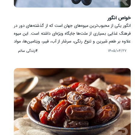
خواص انگور
انگور یکی از محبوب‌ترین میوه‌های جهان است که از گذشته‌های دور در
فرهنگ غذایی بسیاری از ملت‌ها جایگاه ویژه‌ای داشته است. این میوه
علاوه بر طعم شیرین و تنوع رنگی، سرشار از آب، فیبر، ویتامین‌ها، مواد
معدنی و ترکیبات گیاهی ارزشمند مانند پلی‌فنول‌ها، فلاونوئیدها و
#زندگی سالم
۱۴۰۵/۰۴/۲۷
رسوراترول است. ترکیبات موجود در انگور باعث شده‌اند این میوه
به‌عنوان بخشی از یک رژیم غذایی سالم مورد توجه قرار گیرد. انگور
می‌تواند به تأمین انرژی بدن، حفظ سلامت قلب، حمایت از عملکرد
طبیعی سلول‌ها و افزایش تنوع غذایی کمک کند.