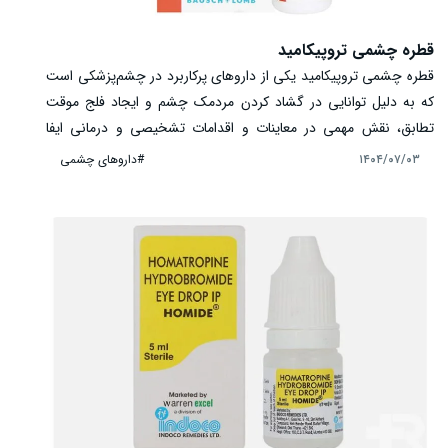
قطره چشمی تروپیکامید
قطره چشمی تروپیکامید یکی از داروهای پرکاربرد در چشم‌پزشکی است
که به دلیل توانایی در گشاد کردن مردمک چشم و ایجاد فلج موقت
تطابق، نقش مهمی در معاینات و اقدامات تشخیصی و درمانی ایفا
می‌کند. این دارو با اثر سریع و کوتاه‌مدت خود، شرایطی را فراهم
#داروهای چشمی
۱۴۰۴/۰۷/۰۳
می‌سازد تا پزشک بتواند ساختارهای داخلی چشم مانند شبکیه، عدسی و
عصب بینایی را با دقت بیشتری بررسی کند. تروپیکامید پیش از
جراحی‌ها یا برای تعیین دقیق عیوب انکساری در کودکان و بزرگسالان
کاربرد دارد. با وجود فواید گسترده، مصرف آن نیازمند دقت و آگاهی از
عوارض احتمالی است.