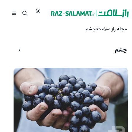
رش به محتوا
مجله راز سلامت
چشم
چشم
6