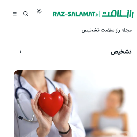
رش به محتوا
مجله راز سلامت
تشخیص
تشخیص
1