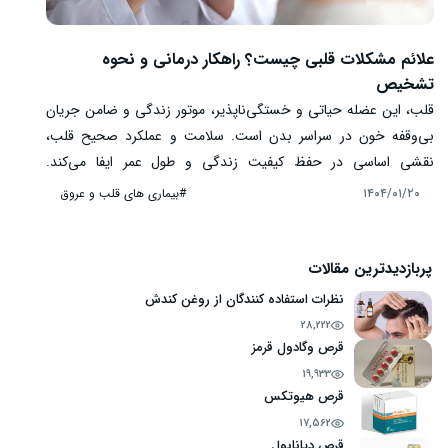
علائم مشکلات قلبی چیست؟ راهکار درمانی و نحوه
تشخیص
قلب، این عضله حیاتی و خستگی‌ناپذیر، موتور زندگی و ضامن جریان
بی‌وقفه خون در سراسر بدن است. سلامت و عملکرد صحیح قلب،
نقشی اساسی در حفظ کیفیت زندگی و طول عمر ایفا می‌کند.
بیماری‌های قلبی عروقی، به عنوان یکی از مهم‌ترین علل مرگ و میر در
#بیماری های قلب و عروق
۱۴۰۴/۰۱/۲۰
سراسر جهان، طیف وسیعی از اختلالات را شامل می‌شوند که تشخیص
زودهنگام و آگاهی از علائم هشداردهنده آن‌ها، می‌تواند نقش حیاتی
در پیشگیری از عواقب جدی و بهبود چشمگیر نتایج درمان داشته باشد.
پربازدیدترین مقالات
در این مطلب، به بررسی علائم مشکلات قلبی، نحوه تشخیص و...
نظرات استفاده کنندگان از روغن کندش
می‌پردازیم.
28,222
قرص وگادول قرمز
19,933
قرص هیوتکس
17,562
قرص دیانابول