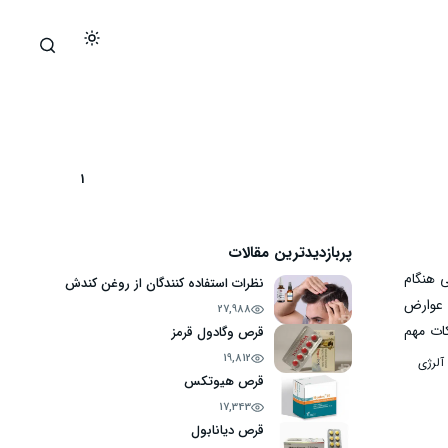
1
پربازدیدترین مقالات
 هنگام
نظرات استفاده کنندگان از روغن کندش
 عوارض
27,988
ات مهم
قرص وگادول قرمز
19,812
آلرژی
قرص هیوتکس
17,343
قرص دیانابول