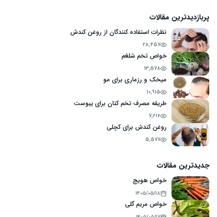
پربازدیدترین مقالات
نظرات استفاده کنندگان از روغن کندش
28,457
خواص تخم شلغم
13,578
میخک و رزماری برای مو
10,915
طریقه مصرف تخم کتان برای یبوست
7,216
روغن کندش برای کچلی
5,577
جدیدترین مقالات
خواص هویج
۱۴۰۵/۰۵/۱۸
خواص مریم گلی