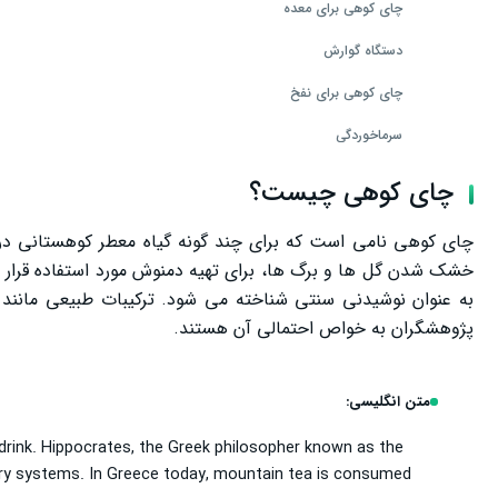
چای کوهی برای معده
دستگاه گوارش
چای کوهی برای نفخ
سرماخوردگی
تقویت سیستم ایمنی
چای کوهی چیست؟
سلامت قلب
چای کوهی نامی است که برای چند گونه گیاه معطر کوهستانی در من
کاهش التهاب
خشک شدن گل‌ ها و برگ‌ ها، برای تهیه دمنوش مورد استفاده قرار می
به عنوان نوشیدنی سنتی شناخته می‌ شود. ترکیبات طبیعی مانند فل
خواص چای کوهی در بارداری
پژوهشگران به خواص احتمالی آن هستند.
بهترین زمان مصرف چای کوهی
بهترین روش دم کردن چای کوهی
متن انگلیسی:
عوارض احتمالی مصرف زیاد چای کوهی
 drink. Hippocrates, the Greek philosopher known as the
tory systems. In Greece today, mountain tea is consumed
چه کسانی باید در مصرف چای کوهی احتیاط کنند؟