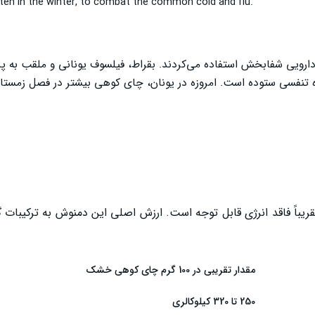
en in the winter, to combat the common cold and flu.
ارویی شفابخش استفاده می‌کردند. بقراط، فیلسوف یونانی و ملقب به پد
تنفسی ستوده است. امروزه در یونان، چای کوهی بیشتر در فصل زمستان
باً فاقد انرژی قابل توجه است. ارزش اصلی این دمنوش به ترکیبات گ
مقدار تقریبی در 100 گرم چای کوهی خشک
250 تا 320 کیلوکالری