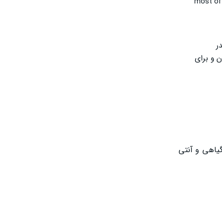
most oft
ر
 و برای
یاهی و آنتی‌