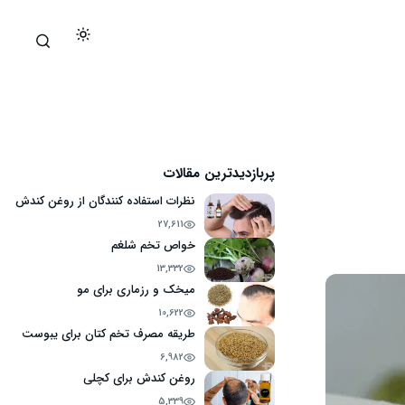
پربازدیدترین مقالات
نظرات استفاده کنندگان از روغن کندش
27,611
خواص تخم شلغم
13,332
میخک و رزماری برای مو
10,622
طریقه مصرف تخم کتان برای یبوست
6,982
روغن کندش برای کچلی
5,339