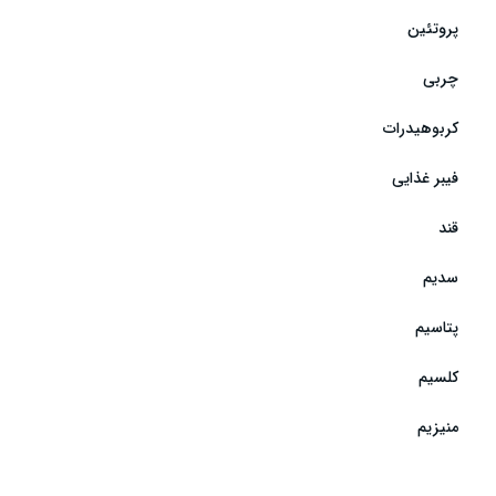
پروتئین
چربی
کربوهیدرات
فیبر غذایی
قند
سدیم
پتاسیم
کلسیم
منیزیم