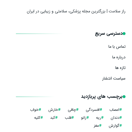
راز سلامت | بزرگترین مجله پزشکی، سلامتی و زیبایی در ایران
دسترسی سریع
تماس با ما
درباره ما
تازه ها
سیاست انتشار
برچسب های پربازدید
#
اعصاب
#
افسردگی
#
چاقی
#
خارش
#
خواب
#
دندان
#
ریه
#
زانو
#
قلب
#
کبد
#
کلیه
#
گوارش
#
مغز