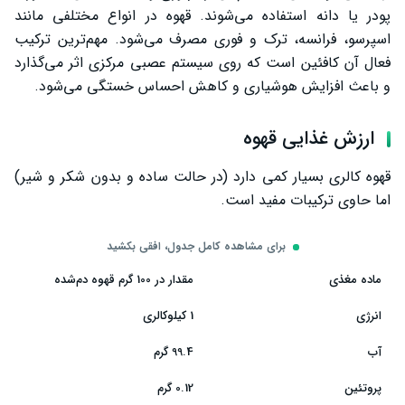
پودر یا دانه استفاده می‌شوند. قهوه در انواع مختلفی مانند
افزایش عملکرد ورزشی
اسپرسو، فرانسه، ترک و فوری مصرف می‌شود. مهم‌ترین ترکیب
تأثیر بر خلق‌وخو
فعال آن کافئین است که روی سیستم عصبی مرکزی اثر می‌گذارد
و باعث افزایش هوشیاری و کاهش احساس خستگی می‌شود.
سلامت دستگاه گوارش
عملکرد طبیعی روده
ارزش غذایی قهوه
کاهش التهاب (شواهد محدود)
قهوه کالری بسیار کمی دارد (در حالت ساده و بدون شکر و شیر)
سلامت پوست
اما حاوی ترکیبات مفید است.
سلامت مو
برای مشاهده کامل جدول، افقی بکشید
دوران بارداری
ماده مغذی
مقدار در 100 گرم قهوه دم‌شده
تفاوت قهوه معمولی و بدون کافئین
انرژی
1 کیلوکالری
آیا نوشیدن قهوه ناشتا ضرر دارد؟
آب
99.4 گرم
بهترین زمان مصرف قهوه
پروتئین
0.12 گرم
میزان مصرف روزانه قهوه