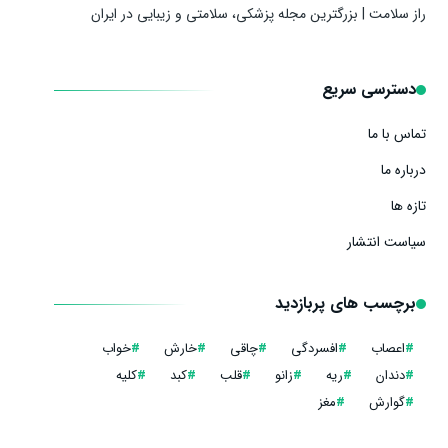
راز سلامت | بزرگترین مجله پزشکی، سلامتی و زیبایی در ایران
دسترسی سریع
تماس با ما
درباره ما
تازه ها
سیاست انتشار
برچسب های پربازدید
#
اعصاب
#
افسردگی
#
چاقی
#
خارش
#
خواب
#
دندان
#
ریه
#
زانو
#
قلب
#
کبد
#
کلیه
#
گوارش
#
مغز