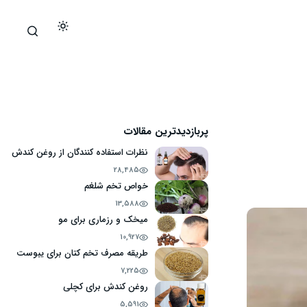
پربازدیدترین مقالات
نظرات استفاده کنندگان از روغن کندش
28,485
خواص تخم شلغم
13,588
میخک و رزماری برای مو
10,927
طریقه مصرف تخم کتان برای یبوست
7,225
روغن کندش برای کچلی
5,591