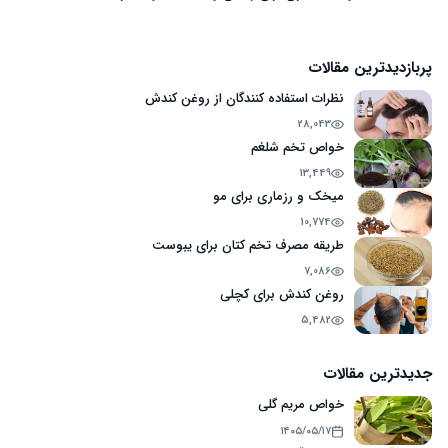
پربازدیدترین مقالات
نظرات استفاده کنندگان از روغن کندش
28,043
خواص تخم شلغم
13,449
میخک و رزماری برای مو
10,774
طریقه مصرف تخم کتان برای یبوست
7,086
روغن کندش برای کچلی
5,482
جدیدترین مقالات
خواص مریم گلی
۱۴۰۵/۰۵/۱۷