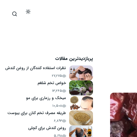
پربازدیدترین مقالات
نظرات استفاده کنندگان از روغن کندش
27,275
خواص تخم شلغم
13,245
میخک و رزماری برای مو
10,508
طریقه مصرف تخم کتان برای یبوست
6,893
روغن کندش برای کچلی
5,198