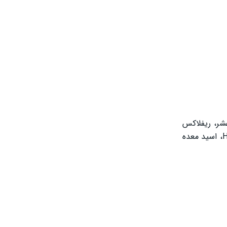
عشر، ریفلاکس
معده به مری (GERD)، سوزش سر دل و سوءهاضمه مورد استفاده قرار می‌گیرد. قرص فاموتیدین با مسدود کردن گیرنده‌های هیستامین H2، اسید معده