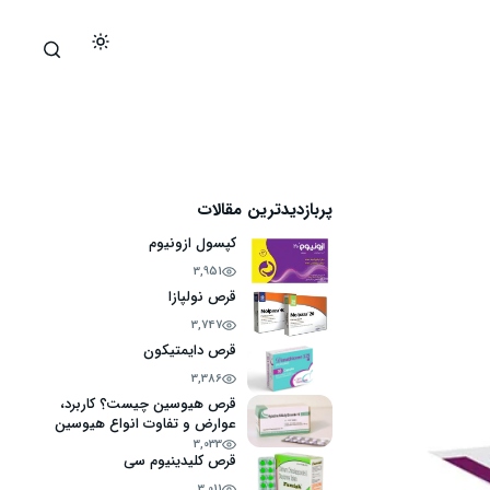
پربازدیدترین مقالات
کپسول ازونیوم
3,951
قرص نولپازا
3,747
قرص دایمتیکون
3,386
قرص هیوسین چیست؟ کاربرد،
عوارض و تفاوت انواع هیوسین
3,033
قرص کلیدینیوم سی
3,011